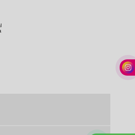
BOMBAS ELÉTRICAS
PRESTAÇÃO DE SERVIÇO REPARO BOMBAS
ELÉTRICAS
PRESTAÇÃO DE SERVIÇO TROCA BOMBAS
l
ELÉTRICAS
a
REPARO DE BOMBAS DE COMBUSTÍVEL
REPARO DE BOMBAS ELÉTRICAS DE
COMBUSTÍVEL
SENSOR DE NIVEL DE COMBUSTIVEL
SERVIÇO LIMPEZA DE BOMBA DE COMBUSTÍVEL
VEICULAR
TAMPA DO TANQUE DE COMBUSTÍVEL
TESTE DE PRESSÃO DE BOMBA DE
COMBUSTÍVEL
TESTE DE VAZÃO DE BOMBA DE COMBUSTÍVEL
TROCA DE BOMBAS DE COMBUSTÍVEL
TROCA DE FILTRO DE COMBUSTIVEL
VENDA BOMBAS DE COMBUSTÍVEL