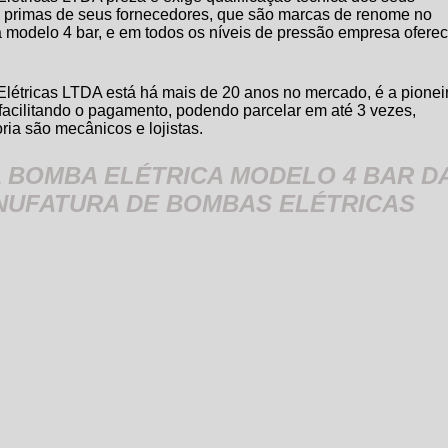
s primas de seus fornecedores, que são marcas de renome no
a modelo 4 bar
, e em todos os níveis de pressão empresa ofere
étricas LTDA está há mais de 20 anos no mercado, é a pionei
facilitando o pagamento, podendo parcelar em até 3 vezes,
ia são mecânicos e lojistas.
A BOMBA ELÉTRICA MODELO 4 BAR D
NUFATURA DE BOMBAS ELÉTRICAS