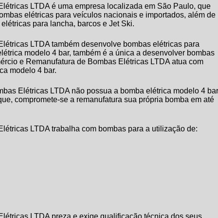
létricas LTDA é uma empresa localizada em São Paulo, que
 bombas elétricas para veículos nacionais e importados, além de
létricas para lancha, barcos e Jet Ski.
létricas LTDA também desenvolve bombas elétricas para
létrica modelo 4 bar
, também é a única a desenvolver bombas
omércio e Remanufatura de Bombas Elétricas LTDA atua com
ica modelo 4 bar
.
mbas Elétricas LTDA não possua a
bomba elétrica modelo 4 ba
oque, compromete-se a remanufatura sua própria bomba em até
étricas LTDA trabalha com bombas para a utilização de:
tricas LTDA preza e exige qualificação técnica dos seus