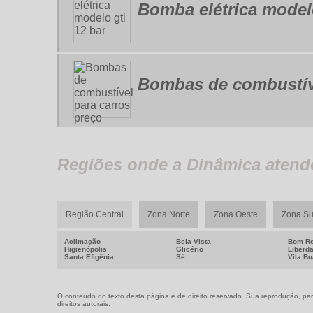
Bomba elétrica modelo
Bombas de combustíve
Regiões onde a Dinâmica atende
Região Central
Zona Norte
Zona Oeste
Zona Su
Aclimação
Bela Vista
Bom Re
Higienópolis
Glicério
Liberd
Santa Efigênia
Sé
Vila B
O conteúdo do texto desta página é de direito reservado. Sua reprodução, parc
direitos autorais
.