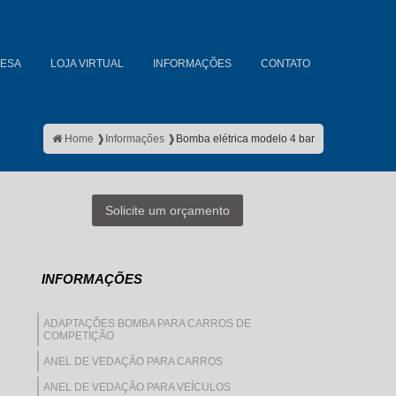
ESA
LOJA VIRTUAL
INFORMAÇÕES
CONTATO
Home ❱
Informações ❱
Bomba elétrica modelo 4 bar
Solicite um orçamento
INFORMAÇÕES
ADAPTAÇÕES BOMBA PARA CARROS DE
COMPETIÇÃO
ANEL DE VEDAÇÃO PARA CARROS
ANEL DE VEDAÇÃO PARA VEÍCULOS