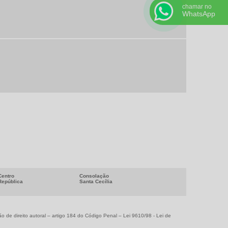
VENDA BOMBAS PARA MOTOCICLETA
chamar no
WhatsApp
VENDA DE EQUIPAMENTO PARA TESTE DE
BOMBA DE COMBUSTIVEL
BOIA DE COMBUSTIVEL VALOR
MARCADOR DE COMBUSTIVEL ANALOGICO
MARCADOR DE COMBUSTIVEL DIGITAL
SENSOR DE NÍVEL DE COMBUSTÍVEL PREÇO
SENSOR DE NIVEL DE COMBUSTIVEL VALOR
Centro
Consolação
República
Santa Cecília
ão de direito autoral – artigo 184 do Código Penal –
Lei 9610/98 - Lei de