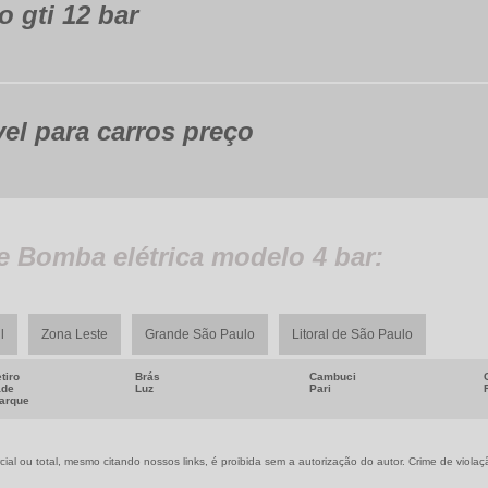
 gti 12 bar
l para carros preço
 Bomba elétrica modelo 4 bar:
l
Zona Leste
Grande São Paulo
Litoral de São Paulo
tiro
Brás
Cambuci
ade
Luz
Pari
uarque
ial ou total, mesmo citando nossos links, é proibida sem a autorização do autor. Crime de violaç