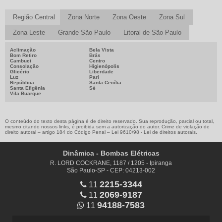
SENSOR DE NÍVEL DE COMBUSTÍVEL PREÇO
SENSOR DE NIVEL DE COMBUSTIVEL VALOR
Região Central
Zona Norte
Zona Oeste
Zona Sul
Zona Leste
Grande São Paulo
Litoral de São Paulo
Aclimação
Bela Vista
Bom Retiro
Brás
Cambuci
Centro
Consolação
Higienópolis
Glicério
Liberdade
Luz
Pari
República
Santa Cecília
Santa Efigênia
Sé
Vila Buarque
O conteúdo do texto desta página é de direito reservado. Sua reprodução, parcial ou total,
mesmo citando nossos links, é proibida sem a autorização do autor. Crime de violação de
direito autoral – artigo 184 do Código Penal –
Lei 9610/98 - Lei de direitos autorais
.
Dinâmica - Bombas Elétricas
R. LORD COCKRANE, 1187 / 1205 - Ipiranga
São Paulo-SP - CEP: 04213-002
2215-3344
11
2069-9187
11
94188-7583
11